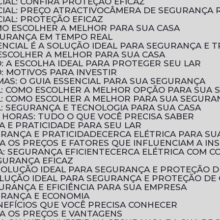
IAL: CONFIRA PROTEÇÃO EFICAZ
IAL: PREÇO ATRACTIVO
CÂMERA DE SEGURANÇA R
IAL: PROTEÇÃO EFICAZ
OMO ESCOLHER A MELHOR PARA SUA CASA
EGURANÇA EM TEMPO REAL
NCIAL É A SOLUÇÃO IDEAL PARA SEGURANÇA E T
 ESCOLHER A MELHOR PARA SUA CASA
: A ESCOLHA IDEAL PARA PROTEGER SEU LAR
: MOTIVOS PARA INVESTIR
UMAS: O GUIA ESSENCIAL PARA SUA SEGURANÇA
AL: COMO ESCOLHER A MELHOR OPÇÃO PARA SUA
AL: COMO ESCOLHER A MELHOR PARA SUA SEGURA
L: SEGURANÇA E TECNOLOGIA PARA SUA CASA
 HORAS: TUDO O QUE VOCÊ PRECISA SABER
A E PRATICIDADE PARA SEU LAR
URANÇA E PRATICIDADE
CERCA ELÉTRICA PARA SU
RA OS PREÇOS E FATORES QUE INFLUENCIAM A IN
A: SEGURANÇA EFICIENTE
CERCA ELÉTRICA COM 
EGURANÇA EFICAZ
A SOLUÇÃO IDEAL PARA SEGURANÇA E PROTEÇÃO 
SOLUÇÃO IDEAL PARA SEGURANÇA E PROTEÇÃO DE
GURANÇA E EFICIÊNCIA PARA SUA EMPRESA
GURANÇA E ECONOMIA
ENEFÍCIOS QUE VOCÊ PRECISA CONHECER
RA OS PREÇOS E VANTAGENS