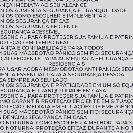
ANÇA IMEDIATA AO SEU ALCANCE
ÍNIOS AUMENTA SEGURANÇA E TRANQUILIDADE
ÍNIOS COMO ESCOLHER E IMPLEMENTAR
NIOS: SEGURANÇA EFICAZ
NIOS: SEGURANÇA EFICIENTE
 SEGURANÇA ACESSÍVEL
ESSENCIAL PARA PROTEGER SUA FAMÍLIA E PATR
PROTEÇÃO EM TEMPO REAL
URANÇA E CONFIABILIDADE PARA TODOS
M SUAS MÃOS
BOTÃO PÂNICO SEM FIO: SEGURAN
RESIDENCIAIS
PARA USAR AGORA MESMO
BOTÃO ANTI PÂNICO: S
MENTA ESSENCIAL PARA A SEGURANÇA PESSOAL
NÇA SEMPRE AO SEU LADO
ÍNIOS: SEGURANÇA E PRATICIDADE EM UM SÓ EQ
 SEGURANÇA E TRANQUILIDADE EM CASA
ESSENCIAL PARA PROTEGER SUA FAMÍLIA E PATR
COMO GARANTIR PROTEÇÃO EFICIENTE EM SITUAÇ
ROTEÇÃO IMEDIATA EM SITUAÇÕES DE EMERGÊNC
M SUAS MÃOS
BOTÃO PÂNICO SEM FIO: SEGURAN
IDENCIAL: SEGURANÇA EM CASA
ÃO NOTURNA: COMO ESCOLHER A MELHOR PARA 
ÃO NOTURNA: PROTEÇÃO EFICAZ DURANTE A NOI