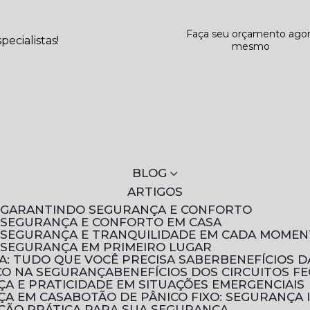
Faça seu orçamento ago
ecialistas!
mesmo
BLOG
ARTIGOS
S: GARANTINDO SEGURANÇA E CONFORTO
: SEGURANÇA E CONFORTO EM CASA
S: SEGURANÇA E TRANQUILIDADE EM CADA MOME
: SEGURANÇA EM PRIMEIRO LUGAR
A: TUDO QUE VOCÊ PRECISA SABER
BENEFÍCIOS 
ICO NA SEGURANÇA
BENEFÍCIOS DOS CIRCUITOS F
NÇA E PRATICIDADE EM SITUAÇÕES EMERGENCIAIS
NÇA EM CASA
BOTÃO DE PÂNICO FIXO: SEGURANÇA 
UÇÃO PRÁTICA PARA SUA SEGURANÇA