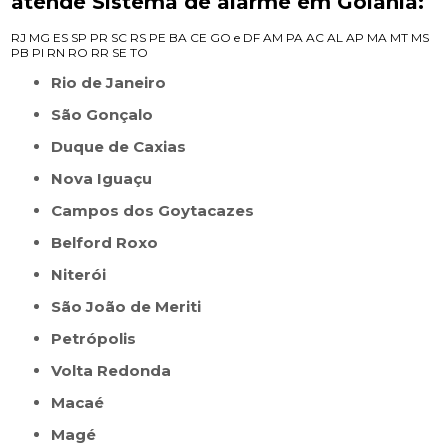
atende Sistema de alarme em Goiânia:
RJ
MG
ES
SP
PR
SC
RS
PE
BA
CE
GO e DF
AM
PA
AC
AL
AP
MA
MT
MS
PB
PI
RN
RO
RR
SE
TO
Rio de Janeiro
São Gonçalo
Duque de Caxias
Nova Iguaçu
Campos dos Goytacazes
Belford Roxo
Niterói
São João de Meriti
Petrópolis
Volta Redonda
Macaé
Magé