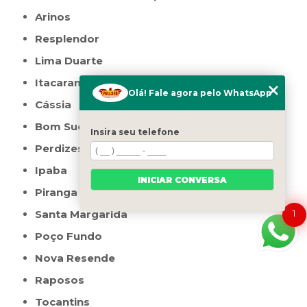
Arinos
Resplendor
Lima Duarte
Itacarambi
Olá! Fale agora pelo WhatsApp
Cássia
Bom Sucesso
Insira seu telefone
Perdizes
Ipaba
INICIAR CONVERSA
Piranga
1
Santa Margarida
Poço Fundo
Nova Resende
Raposos
Tocantins