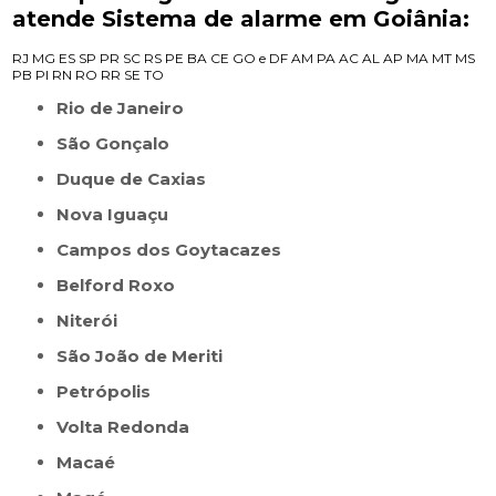
atende Sistema de alarme em Goiânia:
RJ
MG
ES
SP
PR
SC
RS
PE
BA
CE
GO e DF
AM
PA
AC
AL
AP
MA
MT
MS
PB
PI
RN
RO
RR
SE
TO
Rio de Janeiro
São Gonçalo
Duque de Caxias
Nova Iguaçu
Campos dos Goytacazes
Belford Roxo
Niterói
São João de Meriti
Petrópolis
Volta Redonda
Macaé