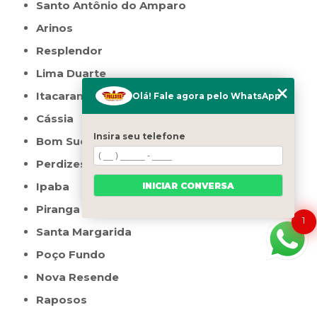
Santo Antônio do Amparo
Arinos
Resplendor
Lima Duarte
Itacarambi
Olá! Fale agora pelo WhatsApp
Cássia
Insira seu telefone
Bom Sucesso
Perdizes
Ipaba
INICIAR CONVERSA
Piranga
1
Santa Margarida
Poço Fundo
Nova Resende
Raposos