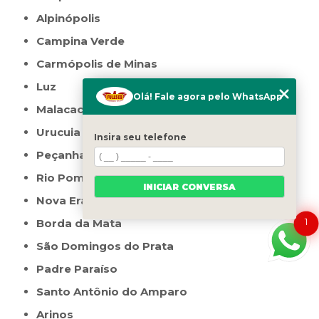
Alpinópolis
Campina Verde
Carmópolis de Minas
Luz
Olá! Fale agora pelo WhatsApp
Malacacheta
Urucuia
Insira seu telefone
Peçanha
Rio Pomba
INICIAR CONVERSA
Nova Era
1
Borda da Mata
São Domingos do Prata
Padre Paraíso
Santo Antônio do Amparo
Arinos