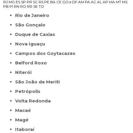
RJ
MG
ES
SP
PR
SC
RS
PE
BA
CE
GO e DF
AM
PA
AC
AL
AP
MA
MT
MS
PB
PI
RN
RO
RR
SE
TO
Rio de Janeiro
São Gonçalo
Duque de Caxias
Nova Iguaçu
Campos dos Goytacazes
Belford Roxo
Niterói
São João de Meriti
Petrópolis
Volta Redonda
Macaé
Magé
Itaboraí