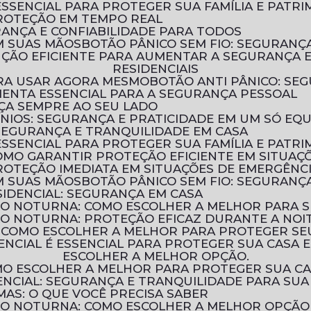
ESSENCIAL PARA PROTEGER SUA FAMÍLIA E PATR
PROTEÇÃO EM TEMPO REAL
URANÇA E CONFIABILIDADE PARA TODOS
M SUAS MÃOS
BOTÃO PÂNICO SEM FIO: SEGURAN
RESIDENCIAIS
PARA USAR AGORA MESMO
BOTÃO ANTI PÂNICO: S
MENTA ESSENCIAL PARA A SEGURANÇA PESSOAL
NÇA SEMPRE AO SEU LADO
ÍNIOS: SEGURANÇA E PRATICIDADE EM UM SÓ EQ
 SEGURANÇA E TRANQUILIDADE EM CASA
ESSENCIAL PARA PROTEGER SUA FAMÍLIA E PATR
COMO GARANTIR PROTEÇÃO EFICIENTE EM SITUAÇ
ROTEÇÃO IMEDIATA EM SITUAÇÕES DE EMERGÊNC
M SUAS MÃOS
BOTÃO PÂNICO SEM FIO: SEGURAN
IDENCIAL: SEGURANÇA EM CASA
ÃO NOTURNA: COMO ESCOLHER A MELHOR PARA 
ÃO NOTURNA: PROTEÇÃO EFICAZ DURANTE A NOI
: COMO ESCOLHER A MELHOR PARA PROTEGER SE
ESCOLHER A MELHOR OPÇÃO.
OMO ESCOLHER A MELHOR PARA PROTEGER SUA C
NCIAL: SEGURANÇA E TRANQUILIDADE PARA SUA
MAS: O QUE VOCÊ PRECISA SABER
ÃO NOTURNA: COMO ESCOLHER A MELHOR OPÇÃO