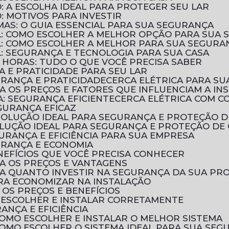
: A ESCOLHA IDEAL PARA PROTEGER SEU LAR
: MOTIVOS PARA INVESTIR
UMAS: O GUIA ESSENCIAL PARA SUA SEGURANÇA
AL: COMO ESCOLHER A MELHOR OPÇÃO PARA SUA
AL: COMO ESCOLHER A MELHOR PARA SUA SEGURA
L: SEGURANÇA E TECNOLOGIA PARA SUA CASA
 HORAS: TUDO O QUE VOCÊ PRECISA SABER
A E PRATICIDADE PARA SEU LAR
URANÇA E PRATICIDADE
CERCA ELÉTRICA PARA SU
RA OS PREÇOS E FATORES QUE INFLUENCIAM A IN
A: SEGURANÇA EFICIENTE
CERCA ELÉTRICA COM 
EGURANÇA EFICAZ
A SOLUÇÃO IDEAL PARA SEGURANÇA E PROTEÇÃO 
SOLUÇÃO IDEAL PARA SEGURANÇA E PROTEÇÃO DE
GURANÇA E EFICIÊNCIA PARA SUA EMPRESA
GURANÇA E ECONOMIA
ENEFÍCIOS QUE VOCÊ PRECISA CONHECER
RA OS PREÇOS E VANTAGENS
BRA QUANTO INVESTIR NA SEGURANÇA DA SUA PR
PARA ECONOMIZAR NA INSTALAÇÃO
 OS PREÇOS E BENEFÍCIOS
O ESCOLHER E INSTALAR CORRETAMENTE
RANÇA E EFICIÊNCIA
 COMO ESCOLHER E INSTALAR O MELHOR SISTEMA
 COMO ESCOLHER O SISTEMA IDEAL PARA SUA SE