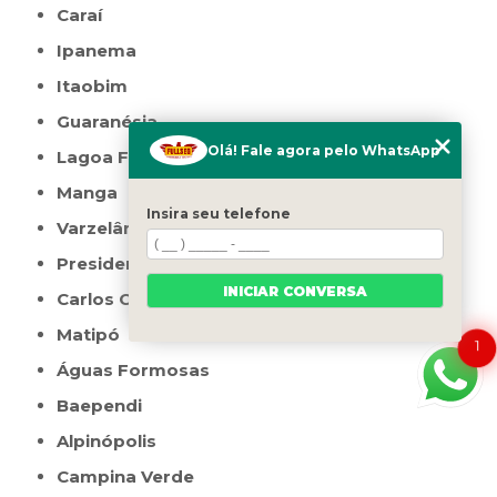
Caraí
Ipanema
Itaobim
Guaranésia
Olá! Fale agora pelo WhatsApp
Lagoa Formosa
Manga
Insira seu telefone
Varzelândia
Presidente Olegário
INICIAR CONVERSA
Carlos Chagas
Matipó
1
Águas Formosas
Baependi
Alpinópolis
Campina Verde