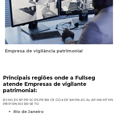
Empresa de vigilância patrimonial
Principais regiões onde a Fullseg
atende Empresas de vigilante
patrimonial:
RJ
MG
ES
SP
PR
SC
RS
PE
BA
CE
GO e DF
AM
PA
AC
AL
AP
MA
MT
MS
PB
PI
RN
RO
RR
SE
TO
Rio de Janeiro