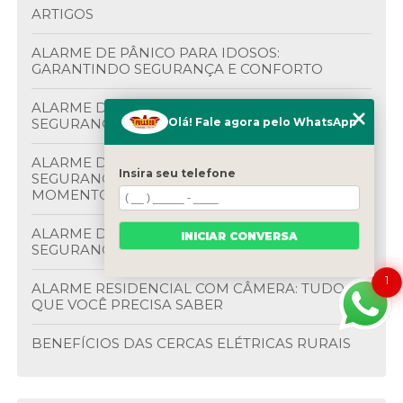
ARTIGOS
ALARME DE PÂNICO PARA IDOSOS:
GARANTINDO SEGURANÇA E CONFORTO
ALARME DE PÂNICO PARA IDOSOS:
SEGURANÇA E CONFORTO EM CASA
Olá! Fale agora pelo WhatsApp
ALARME DE PÂNICO PARA IDOSOS:
Insira seu telefone
SEGURANÇA E TRANQUILIDADE EM CADA
MOMENTO
ALARME DE PÂNICO PARA IDOSOS:
INICIAR CONVERSA
SEGURANÇA EM PRIMEIRO LUGAR
1
ALARME RESIDENCIAL COM CÂMERA: TUDO
QUE VOCÊ PRECISA SABER
BENEFÍCIOS DAS CERCAS ELÉTRICAS RURAIS
BENEFÍCIOS DO BOTÃO ANTI PÂNICO NA
SEGURANÇA