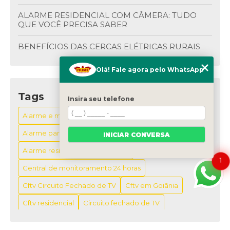
ALARME RESIDENCIAL COM CÂMERA: TUDO
QUE VOCÊ PRECISA SABER
BENEFÍCIOS DAS CERCAS ELÉTRICAS RURAIS
BENEFÍCIOS DO BOTÃO ANTI PÂNICO NA
Olá! Fale agora pelo WhatsApp
SEGURANÇA
Tags
BENEFÍCIOS DOS CIRCUITOS FECHADOS DE TV
Insira seu telefone
Alarme e monitoramento residencial
BOTÃO DE PÂNICO FIXO: SEGURANÇA E
PRATICIDADE EM SITUAÇÕES EMERGENCIAIS
Alarme para empresa
INICIAR CONVERSA
Alarme residencial com camera
BOTÃO DE PÂNICO FIXO: SEGURANÇA EM CASA
1
Central de monitoramento 24 horas
BOTÃO DE PÂNICO FIXO: SEGURANÇA
IMEDIATA
Cftv Circuito Fechado de TV
Cftv em Goiânia
Cftv residencial
Circuito fechado de TV
BOTÃO DE PÂNICO MÓVEL: A SOLUÇÃO
PRÁTICA PARA SUA SEGURANÇA
Circuito fechado de tv residencial