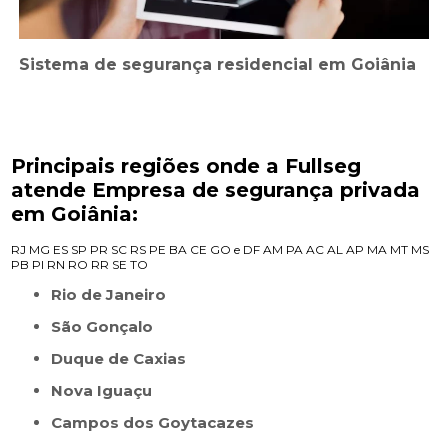
Sistema de segurança residencial em Goiânia
Principais regiões onde a Fullseg
atende Empresa de segurança privada
em Goiânia:
RJ
MG
ES
SP
PR
SC
RS
PE
BA
CE
GO e DF
AM
PA
AC
AL
AP
MA
MT
MS
PB
PI
RN
RO
RR
SE
TO
Rio de Janeiro
São Gonçalo
Duque de Caxias
Nova Iguaçu
Campos dos Goytacazes