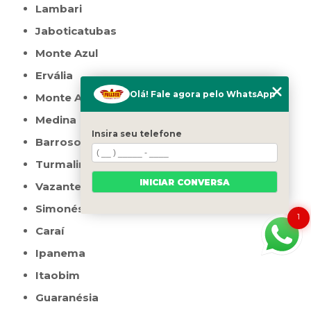
Lambari
Jaboticatubas
Monte Azul
Ervália
Olá! Fale agora pelo WhatsApp
Monte Alegre de Minas
Medina
Insira seu telefone
Barroso
Turmalina
INICIAR CONVERSA
Vazante
Simonésia
1
Caraí
Ipanema
Itaobim
Guaranésia