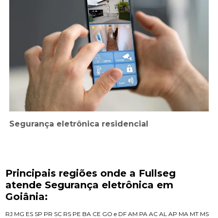
Segurança eletrônica residencial
Principais regiões onde a Fullseg
atende Segurança eletrônica em
Goiânia:
RJ
MG
ES
SP
PR
SC
RS
PE
BA
CE
GO e DF
AM
PA
AC
AL
AP
MA
MT
MS