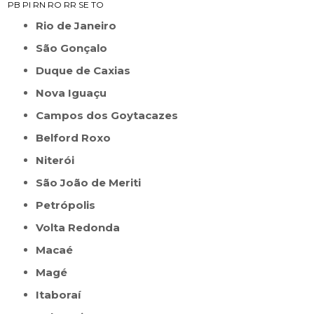
PB
PI
RN
RO
RR
SE
TO
Rio de Janeiro
São Gonçalo
Duque de Caxias
Nova Iguaçu
Campos dos Goytacazes
Belford Roxo
Niterói
São João de Meriti
Petrópolis
Volta Redonda
Macaé
Magé
Itaboraí