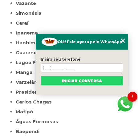
Vazante
Simonésia
Caraí
Ipanema
Olá! Fale agora pelo WhatsApp
Itaobim
Guaranésia
Insira seu telefone
Lagoa Formosa
Manga
INICIAR CONVERSA
Varzelândia
Presidente Olegário
1
Carlos Chagas
Matipó
Águas Formosas
Baependi