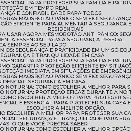
ESSENCIAL PARA PROTEGER SUA FAMÍLIA E PATR
PROTEÇÃO EM TEMPO REAL
URANÇA E CONFIABILIDADE PARA TODOS
M SUAS MÃOS
BOTÃO PÂNICO SEM FIO: SEGURAN
RESIDENCIAIS
PARA USAR AGORA MESMO
BOTÃO ANTI PÂNICO: S
MENTA ESSENCIAL PARA A SEGURANÇA PESSOAL
NÇA SEMPRE AO SEU LADO
ÍNIOS: SEGURANÇA E PRATICIDADE EM UM SÓ EQ
 SEGURANÇA E TRANQUILIDADE EM CASA
ESSENCIAL PARA PROTEGER SUA FAMÍLIA E PATR
COMO GARANTIR PROTEÇÃO EFICIENTE EM SITUAÇ
ROTEÇÃO IMEDIATA EM SITUAÇÕES DE EMERGÊNC
M SUAS MÃOS
BOTÃO PÂNICO SEM FIO: SEGURAN
IDENCIAL: SEGURANÇA EM CASA
ÃO NOTURNA: COMO ESCOLHER A MELHOR PARA 
ÃO NOTURNA: PROTEÇÃO EFICAZ DURANTE A NOI
: COMO ESCOLHER A MELHOR PARA PROTEGER SE
ESCOLHER A MELHOR OPÇÃO.
OMO ESCOLHER A MELHOR PARA PROTEGER SUA C
NCIAL: SEGURANÇA E TRANQUILIDADE PARA SUA
MAS: O QUE VOCÊ PRECISA SABER
ÃO NOTURNA: COMO ESCOLHER A MELHOR OPÇÃO