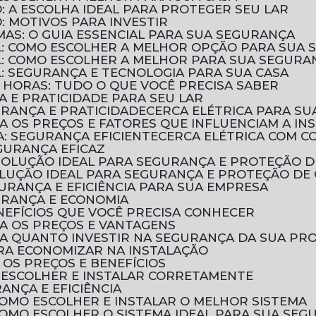
: A ESCOLHA IDEAL PARA PROTEGER SEU LAR
: MOTIVOS PARA INVESTIR
UMAS: O GUIA ESSENCIAL PARA SUA SEGURANÇA
AL: COMO ESCOLHER A MELHOR OPÇÃO PARA SUA
AL: COMO ESCOLHER A MELHOR PARA SUA SEGURA
L: SEGURANÇA E TECNOLOGIA PARA SUA CASA
 HORAS: TUDO O QUE VOCÊ PRECISA SABER
A E PRATICIDADE PARA SEU LAR
URANÇA E PRATICIDADE
CERCA ELÉTRICA PARA SU
RA OS PREÇOS E FATORES QUE INFLUENCIAM A IN
A: SEGURANÇA EFICIENTE
CERCA ELÉTRICA COM 
EGURANÇA EFICAZ
A SOLUÇÃO IDEAL PARA SEGURANÇA E PROTEÇÃO 
SOLUÇÃO IDEAL PARA SEGURANÇA E PROTEÇÃO DE
GURANÇA E EFICIÊNCIA PARA SUA EMPRESA
GURANÇA E ECONOMIA
ENEFÍCIOS QUE VOCÊ PRECISA CONHECER
RA OS PREÇOS E VANTAGENS
BRA QUANTO INVESTIR NA SEGURANÇA DA SUA PR
PARA ECONOMIZAR NA INSTALAÇÃO
 OS PREÇOS E BENEFÍCIOS
O ESCOLHER E INSTALAR CORRETAMENTE
RANÇA E EFICIÊNCIA
 COMO ESCOLHER E INSTALAR O MELHOR SISTEMA
 COMO ESCOLHER O SISTEMA IDEAL PARA SUA SE