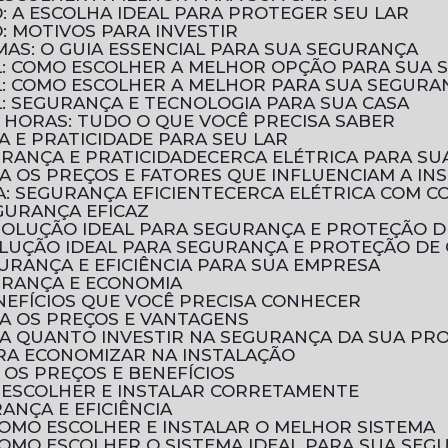
: A ESCOLHA IDEAL PARA PROTEGER SEU LAR
: MOTIVOS PARA INVESTIR
UMAS: O GUIA ESSENCIAL PARA SUA SEGURANÇA
AL: COMO ESCOLHER A MELHOR OPÇÃO PARA SUA
AL: COMO ESCOLHER A MELHOR PARA SUA SEGURA
L: SEGURANÇA E TECNOLOGIA PARA SUA CASA
 HORAS: TUDO O QUE VOCÊ PRECISA SABER
A E PRATICIDADE PARA SEU LAR
URANÇA E PRATICIDADE
CERCA ELÉTRICA PARA SU
RA OS PREÇOS E FATORES QUE INFLUENCIAM A IN
A: SEGURANÇA EFICIENTE
CERCA ELÉTRICA COM 
EGURANÇA EFICAZ
A SOLUÇÃO IDEAL PARA SEGURANÇA E PROTEÇÃO 
SOLUÇÃO IDEAL PARA SEGURANÇA E PROTEÇÃO DE
GURANÇA E EFICIÊNCIA PARA SUA EMPRESA
GURANÇA E ECONOMIA
ENEFÍCIOS QUE VOCÊ PRECISA CONHECER
RA OS PREÇOS E VANTAGENS
BRA QUANTO INVESTIR NA SEGURANÇA DA SUA PR
PARA ECONOMIZAR NA INSTALAÇÃO
 OS PREÇOS E BENEFÍCIOS
O ESCOLHER E INSTALAR CORRETAMENTE
RANÇA E EFICIÊNCIA
 COMO ESCOLHER E INSTALAR O MELHOR SISTEMA
 COMO ESCOLHER O SISTEMA IDEAL PARA SUA SE