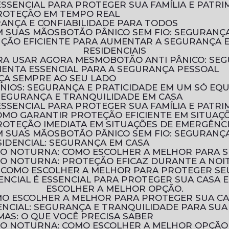
ESSENCIAL PARA PROTEGER SUA FAMÍLIA E PATR
PROTEÇÃO EM TEMPO REAL
URANÇA E CONFIABILIDADE PARA TODOS
M SUAS MÃOS
BOTÃO PÂNICO SEM FIO: SEGURAN
RESIDENCIAIS
PARA USAR AGORA MESMO
BOTÃO ANTI PÂNICO: S
MENTA ESSENCIAL PARA A SEGURANÇA PESSOAL
NÇA SEMPRE AO SEU LADO
ÍNIOS: SEGURANÇA E PRATICIDADE EM UM SÓ EQ
 SEGURANÇA E TRANQUILIDADE EM CASA
ESSENCIAL PARA PROTEGER SUA FAMÍLIA E PATR
COMO GARANTIR PROTEÇÃO EFICIENTE EM SITUAÇ
ROTEÇÃO IMEDIATA EM SITUAÇÕES DE EMERGÊNC
M SUAS MÃOS
BOTÃO PÂNICO SEM FIO: SEGURAN
IDENCIAL: SEGURANÇA EM CASA
ÃO NOTURNA: COMO ESCOLHER A MELHOR PARA 
ÃO NOTURNA: PROTEÇÃO EFICAZ DURANTE A NOI
: COMO ESCOLHER A MELHOR PARA PROTEGER SE
ESCOLHER A MELHOR OPÇÃO.
OMO ESCOLHER A MELHOR PARA PROTEGER SUA C
NCIAL: SEGURANÇA E TRANQUILIDADE PARA SUA
MAS: O QUE VOCÊ PRECISA SABER
ÃO NOTURNA: COMO ESCOLHER A MELHOR OPÇÃO