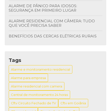
ALARME DE PÂNICO PARA IDOSOS:
SEGURANÇA EM PRIMEIRO LUGAR
ALARME RESIDENCIAL COM CÂMERA: TUDO
QUE VOCÊ PRECISA SABER
BENEFÍCIOS DAS CERCAS ELÉTRICAS RURAIS
BENEFÍCIOS DO BOTÃO ANTI PÂNICO NA
SEGURANÇA
Tags
BENEFÍCIOS DOS CIRCUITOS FECHADOS DE TV
Alarme e monitoramento residencial
BOTÃO DE PÂNICO FIXO: SEGURANÇA E
PRATICIDADE EM SITUAÇÕES EMERGENCIAIS
Alarme para empresa
Alarme residencial com camera
BOTÃO DE PÂNICO FIXO: SEGURANÇA EM CASA
Central de monitoramento 24 horas
BOTÃO DE PÂNICO FIXO: SEGURANÇA
IMEDIATA
Cftv Circuito Fechado de TV
Cftv em Goiânia