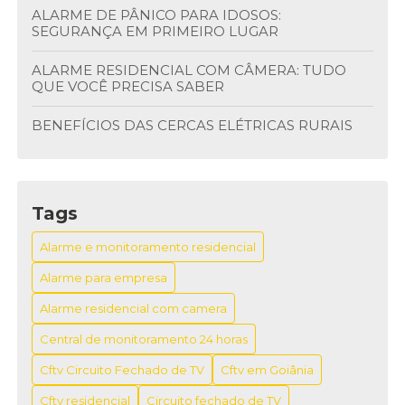
ALARME DE PÂNICO PARA IDOSOS:
SEGURANÇA EM PRIMEIRO LUGAR
ALARME RESIDENCIAL COM CÂMERA: TUDO
QUE VOCÊ PRECISA SABER
BENEFÍCIOS DAS CERCAS ELÉTRICAS RURAIS
BENEFÍCIOS DO BOTÃO ANTI PÂNICO NA
SEGURANÇA
Tags
BENEFÍCIOS DOS CIRCUITOS FECHADOS DE TV
Alarme e monitoramento residencial
BOTÃO DE PÂNICO FIXO: SEGURANÇA E
PRATICIDADE EM SITUAÇÕES EMERGENCIAIS
Alarme para empresa
Alarme residencial com camera
BOTÃO DE PÂNICO FIXO: SEGURANÇA EM CASA
Central de monitoramento 24 horas
BOTÃO DE PÂNICO FIXO: SEGURANÇA
IMEDIATA
Cftv Circuito Fechado de TV
Cftv em Goiânia
Cftv residencial
Circuito fechado de TV