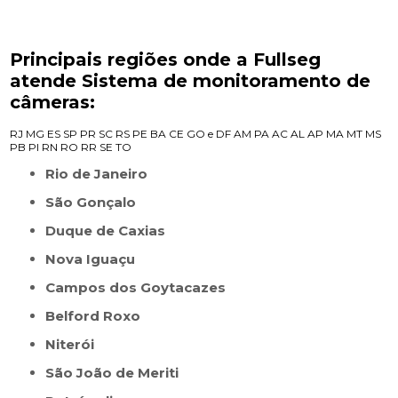
Principais regiões onde a Fullseg
atende Sistema de monitoramento de
câmeras:
RJ
MG
ES
SP
PR
SC
RS
PE
BA
CE
GO e DF
AM
PA
AC
AL
AP
MA
MT
MS
PB
PI
RN
RO
RR
SE
TO
Rio de Janeiro
São Gonçalo
Duque de Caxias
Nova Iguaçu
Campos dos Goytacazes
Belford Roxo
Niterói
São João de Meriti