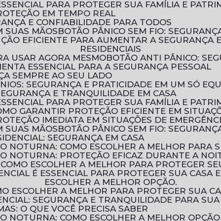
ESSENCIAL PARA PROTEGER SUA FAMÍLIA E PATR
PROTEÇÃO EM TEMPO REAL
URANÇA E CONFIABILIDADE PARA TODOS
M SUAS MÃOS
BOTÃO PÂNICO SEM FIO: SEGURAN
RESIDENCIAIS
PARA USAR AGORA MESMO
BOTÃO ANTI PÂNICO: S
MENTA ESSENCIAL PARA A SEGURANÇA PESSOAL
NÇA SEMPRE AO SEU LADO
ÍNIOS: SEGURANÇA E PRATICIDADE EM UM SÓ EQ
 SEGURANÇA E TRANQUILIDADE EM CASA
ESSENCIAL PARA PROTEGER SUA FAMÍLIA E PATR
COMO GARANTIR PROTEÇÃO EFICIENTE EM SITUAÇ
ROTEÇÃO IMEDIATA EM SITUAÇÕES DE EMERGÊNC
M SUAS MÃOS
BOTÃO PÂNICO SEM FIO: SEGURAN
IDENCIAL: SEGURANÇA EM CASA
ÃO NOTURNA: COMO ESCOLHER A MELHOR PARA 
ÃO NOTURNA: PROTEÇÃO EFICAZ DURANTE A NOI
: COMO ESCOLHER A MELHOR PARA PROTEGER SE
ESCOLHER A MELHOR OPÇÃO.
OMO ESCOLHER A MELHOR PARA PROTEGER SUA C
NCIAL: SEGURANÇA E TRANQUILIDADE PARA SUA
MAS: O QUE VOCÊ PRECISA SABER
ÃO NOTURNA: COMO ESCOLHER A MELHOR OPÇÃO