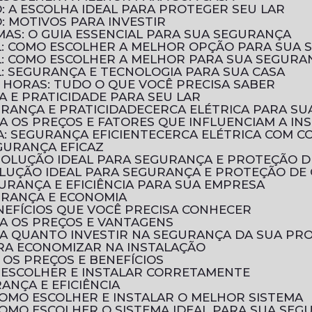
: A ESCOLHA IDEAL PARA PROTEGER SEU LAR
: MOTIVOS PARA INVESTIR
UMAS: O GUIA ESSENCIAL PARA SUA SEGURANÇA
AL: COMO ESCOLHER A MELHOR OPÇÃO PARA SUA
AL: COMO ESCOLHER A MELHOR PARA SUA SEGURA
L: SEGURANÇA E TECNOLOGIA PARA SUA CASA
 HORAS: TUDO O QUE VOCÊ PRECISA SABER
A E PRATICIDADE PARA SEU LAR
URANÇA E PRATICIDADE
CERCA ELÉTRICA PARA SU
RA OS PREÇOS E FATORES QUE INFLUENCIAM A IN
A: SEGURANÇA EFICIENTE
CERCA ELÉTRICA COM 
EGURANÇA EFICAZ
A SOLUÇÃO IDEAL PARA SEGURANÇA E PROTEÇÃO 
SOLUÇÃO IDEAL PARA SEGURANÇA E PROTEÇÃO DE
GURANÇA E EFICIÊNCIA PARA SUA EMPRESA
GURANÇA E ECONOMIA
ENEFÍCIOS QUE VOCÊ PRECISA CONHECER
RA OS PREÇOS E VANTAGENS
BRA QUANTO INVESTIR NA SEGURANÇA DA SUA PR
PARA ECONOMIZAR NA INSTALAÇÃO
 OS PREÇOS E BENEFÍCIOS
O ESCOLHER E INSTALAR CORRETAMENTE
RANÇA E EFICIÊNCIA
 COMO ESCOLHER E INSTALAR O MELHOR SISTEMA
 COMO ESCOLHER O SISTEMA IDEAL PARA SUA SE