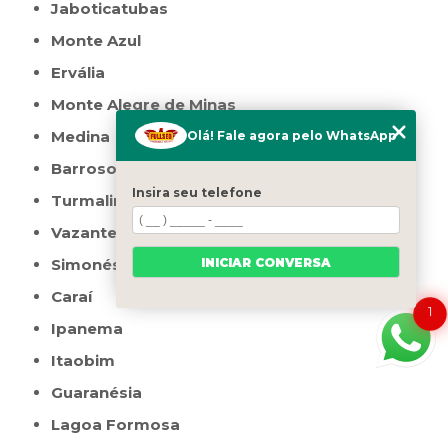
Jaboticatubas
Monte Azul
Ervália
Monte Alegre de Minas
Medina
Olá! Fale agora pelo WhatsApp
Barroso
Insira seu telefone
Turmalina
Vazante
INICIAR CONVERSA
Simonésia
Caraí
1
Ipanema
Itaobim
Guaranésia
Lagoa Formosa