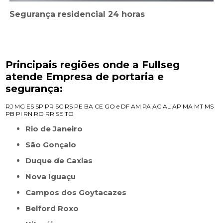
Segurança residencial 24 horas
Principais regiões onde a Fullseg
atende Empresa de portaria e
segurança:
RJ
MG
ES
SP
PR
SC
RS
PE
BA
CE
GO e DF
AM
PA
AC
AL
AP
MA
MT
MS
PB
PI
RN
RO
RR
SE
TO
Rio de Janeiro
São Gonçalo
Duque de Caxias
Nova Iguaçu
Campos dos Goytacazes
Belford Roxo