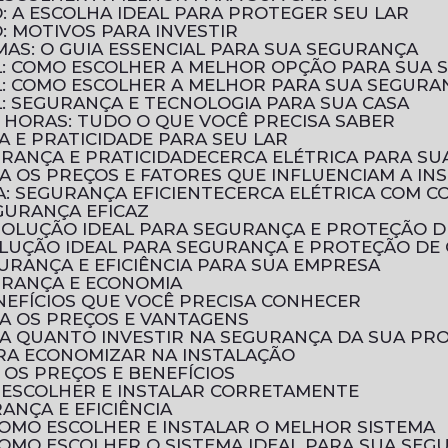
: A ESCOLHA IDEAL PARA PROTEGER SEU LAR
: MOTIVOS PARA INVESTIR
UMAS: O GUIA ESSENCIAL PARA SUA SEGURANÇA
AL: COMO ESCOLHER A MELHOR OPÇÃO PARA SUA
AL: COMO ESCOLHER A MELHOR PARA SUA SEGURA
L: SEGURANÇA E TECNOLOGIA PARA SUA CASA
 HORAS: TUDO O QUE VOCÊ PRECISA SABER
A E PRATICIDADE PARA SEU LAR
URANÇA E PRATICIDADE
CERCA ELÉTRICA PARA SU
RA OS PREÇOS E FATORES QUE INFLUENCIAM A IN
A: SEGURANÇA EFICIENTE
CERCA ELÉTRICA COM 
EGURANÇA EFICAZ
A SOLUÇÃO IDEAL PARA SEGURANÇA E PROTEÇÃO 
SOLUÇÃO IDEAL PARA SEGURANÇA E PROTEÇÃO DE
GURANÇA E EFICIÊNCIA PARA SUA EMPRESA
GURANÇA E ECONOMIA
ENEFÍCIOS QUE VOCÊ PRECISA CONHECER
RA OS PREÇOS E VANTAGENS
BRA QUANTO INVESTIR NA SEGURANÇA DA SUA PR
PARA ECONOMIZAR NA INSTALAÇÃO
 OS PREÇOS E BENEFÍCIOS
O ESCOLHER E INSTALAR CORRETAMENTE
RANÇA E EFICIÊNCIA
 COMO ESCOLHER E INSTALAR O MELHOR SISTEMA
 COMO ESCOLHER O SISTEMA IDEAL PARA SUA SE