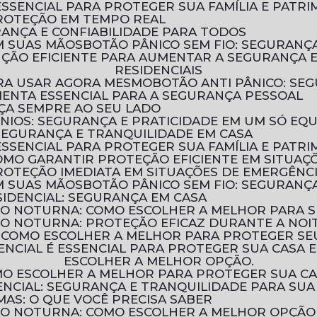
ESSENCIAL PARA PROTEGER SUA FAMÍLIA E PATR
PROTEÇÃO EM TEMPO REAL
URANÇA E CONFIABILIDADE PARA TODOS
M SUAS MÃOS
BOTÃO PÂNICO SEM FIO: SEGURAN
RESIDENCIAIS
PARA USAR AGORA MESMO
BOTÃO ANTI PÂNICO: S
MENTA ESSENCIAL PARA A SEGURANÇA PESSOAL
NÇA SEMPRE AO SEU LADO
ÍNIOS: SEGURANÇA E PRATICIDADE EM UM SÓ EQ
 SEGURANÇA E TRANQUILIDADE EM CASA
ESSENCIAL PARA PROTEGER SUA FAMÍLIA E PATR
COMO GARANTIR PROTEÇÃO EFICIENTE EM SITUAÇ
ROTEÇÃO IMEDIATA EM SITUAÇÕES DE EMERGÊNC
M SUAS MÃOS
BOTÃO PÂNICO SEM FIO: SEGURAN
IDENCIAL: SEGURANÇA EM CASA
ÃO NOTURNA: COMO ESCOLHER A MELHOR PARA 
ÃO NOTURNA: PROTEÇÃO EFICAZ DURANTE A NOI
: COMO ESCOLHER A MELHOR PARA PROTEGER SE
ESCOLHER A MELHOR OPÇÃO.
OMO ESCOLHER A MELHOR PARA PROTEGER SUA C
NCIAL: SEGURANÇA E TRANQUILIDADE PARA SUA
MAS: O QUE VOCÊ PRECISA SABER
ÃO NOTURNA: COMO ESCOLHER A MELHOR OPÇÃO