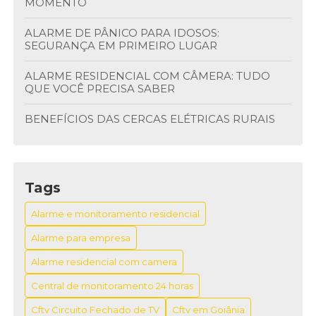
MOMENTO
ALARME DE PÂNICO PARA IDOSOS:
SEGURANÇA EM PRIMEIRO LUGAR
ALARME RESIDENCIAL COM CÂMERA: TUDO
QUE VOCÊ PRECISA SABER
BENEFÍCIOS DAS CERCAS ELÉTRICAS RURAIS
BENEFÍCIOS DO BOTÃO ANTI PÂNICO NA
SEGURANÇA
Tags
BENEFÍCIOS DOS CIRCUITOS FECHADOS DE TV
Alarme e monitoramento residencial
BOTÃO DE PÂNICO FIXO: SEGURANÇA E
PRATICIDADE EM SITUAÇÕES EMERGENCIAIS
Alarme para empresa
Alarme residencial com camera
BOTÃO DE PÂNICO FIXO: SEGURANÇA EM CASA
Central de monitoramento 24 horas
BOTÃO DE PÂNICO FIXO: SEGURANÇA
IMEDIATA
Cftv Circuito Fechado de TV
Cftv em Goiânia