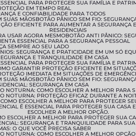
ESSENCIAL PARA PROTEGER SUA FAMÍLIA E PATR
PROTEÇÃO EM TEMPO REAL
URANÇA E CONFIABILIDADE PARA TODOS
M SUAS MÃOS
BOTÃO PÂNICO SEM FIO: SEGURAN
RESIDENCIAIS
PARA USAR AGORA MESMO
BOTÃO ANTI PÂNICO: S
MENTA ESSENCIAL PARA A SEGURANÇA PESSOAL
NÇA SEMPRE AO SEU LADO
ÍNIOS: SEGURANÇA E PRATICIDADE EM UM SÓ EQ
 SEGURANÇA E TRANQUILIDADE EM CASA
ESSENCIAL PARA PROTEGER SUA FAMÍLIA E PATR
COMO GARANTIR PROTEÇÃO EFICIENTE EM SITUAÇ
ROTEÇÃO IMEDIATA EM SITUAÇÕES DE EMERGÊNC
M SUAS MÃOS
BOTÃO PÂNICO SEM FIO: SEGURAN
IDENCIAL: SEGURANÇA EM CASA
ÃO NOTURNA: COMO ESCOLHER A MELHOR PARA 
ÃO NOTURNA: PROTEÇÃO EFICAZ DURANTE A NOI
: COMO ESCOLHER A MELHOR PARA PROTEGER SE
ESCOLHER A MELHOR OPÇÃO.
OMO ESCOLHER A MELHOR PARA PROTEGER SUA C
NCIAL: SEGURANÇA E TRANQUILIDADE PARA SUA
MAS: O QUE VOCÊ PRECISA SABER
ÃO NOTURNA: COMO ESCOLHER A MELHOR OPÇÃO