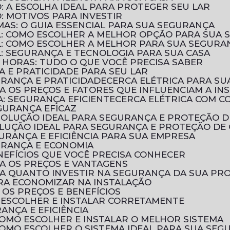
: A ESCOLHA IDEAL PARA PROTEGER SEU LAR
: MOTIVOS PARA INVESTIR
UMAS: O GUIA ESSENCIAL PARA SUA SEGURANÇA
AL: COMO ESCOLHER A MELHOR OPÇÃO PARA SUA
AL: COMO ESCOLHER A MELHOR PARA SUA SEGURA
L: SEGURANÇA E TECNOLOGIA PARA SUA CASA
 HORAS: TUDO O QUE VOCÊ PRECISA SABER
A E PRATICIDADE PARA SEU LAR
URANÇA E PRATICIDADE
CERCA ELÉTRICA PARA SU
RA OS PREÇOS E FATORES QUE INFLUENCIAM A IN
A: SEGURANÇA EFICIENTE
CERCA ELÉTRICA COM 
EGURANÇA EFICAZ
A SOLUÇÃO IDEAL PARA SEGURANÇA E PROTEÇÃO 
SOLUÇÃO IDEAL PARA SEGURANÇA E PROTEÇÃO DE
GURANÇA E EFICIÊNCIA PARA SUA EMPRESA
GURANÇA E ECONOMIA
ENEFÍCIOS QUE VOCÊ PRECISA CONHECER
RA OS PREÇOS E VANTAGENS
BRA QUANTO INVESTIR NA SEGURANÇA DA SUA PR
PARA ECONOMIZAR NA INSTALAÇÃO
 OS PREÇOS E BENEFÍCIOS
O ESCOLHER E INSTALAR CORRETAMENTE
RANÇA E EFICIÊNCIA
 COMO ESCOLHER E INSTALAR O MELHOR SISTEMA
 COMO ESCOLHER O SISTEMA IDEAL PARA SUA SE