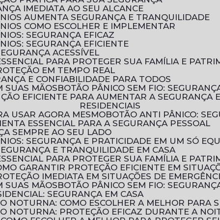
ANÇA IMEDIATA AO SEU ALCANCE
ÍNIOS AUMENTA SEGURANÇA E TRANQUILIDADE
ÍNIOS COMO ESCOLHER E IMPLEMENTAR
NIOS: SEGURANÇA EFICAZ
NIOS: SEGURANÇA EFICIENTE
 SEGURANÇA ACESSÍVEL
ESSENCIAL PARA PROTEGER SUA FAMÍLIA E PATR
PROTEÇÃO EM TEMPO REAL
URANÇA E CONFIABILIDADE PARA TODOS
M SUAS MÃOS
BOTÃO PÂNICO SEM FIO: SEGURAN
RESIDENCIAIS
PARA USAR AGORA MESMO
BOTÃO ANTI PÂNICO: S
MENTA ESSENCIAL PARA A SEGURANÇA PESSOAL
NÇA SEMPRE AO SEU LADO
ÍNIOS: SEGURANÇA E PRATICIDADE EM UM SÓ EQ
 SEGURANÇA E TRANQUILIDADE EM CASA
ESSENCIAL PARA PROTEGER SUA FAMÍLIA E PATR
COMO GARANTIR PROTEÇÃO EFICIENTE EM SITUAÇ
ROTEÇÃO IMEDIATA EM SITUAÇÕES DE EMERGÊNC
M SUAS MÃOS
BOTÃO PÂNICO SEM FIO: SEGURAN
IDENCIAL: SEGURANÇA EM CASA
ÃO NOTURNA: COMO ESCOLHER A MELHOR PARA 
ÃO NOTURNA: PROTEÇÃO EFICAZ DURANTE A NOI