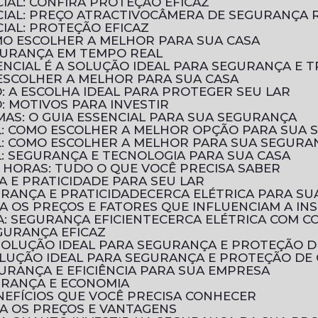
IAL: CONFIRA PROTEÇÃO EFICAZ
IAL: PREÇO ATRACTIVO
CÂMERA DE SEGURANÇA R
IAL: PROTEÇÃO EFICAZ
OMO ESCOLHER A MELHOR PARA SUA CASA
EGURANÇA EM TEMPO REAL
NCIAL É A SOLUÇÃO IDEAL PARA SEGURANÇA E T
 ESCOLHER A MELHOR PARA SUA CASA
: A ESCOLHA IDEAL PARA PROTEGER SEU LAR
: MOTIVOS PARA INVESTIR
UMAS: O GUIA ESSENCIAL PARA SUA SEGURANÇA
AL: COMO ESCOLHER A MELHOR OPÇÃO PARA SUA
AL: COMO ESCOLHER A MELHOR PARA SUA SEGURA
L: SEGURANÇA E TECNOLOGIA PARA SUA CASA
 HORAS: TUDO O QUE VOCÊ PRECISA SABER
A E PRATICIDADE PARA SEU LAR
URANÇA E PRATICIDADE
CERCA ELÉTRICA PARA SU
RA OS PREÇOS E FATORES QUE INFLUENCIAM A IN
A: SEGURANÇA EFICIENTE
CERCA ELÉTRICA COM 
EGURANÇA EFICAZ
A SOLUÇÃO IDEAL PARA SEGURANÇA E PROTEÇÃO 
SOLUÇÃO IDEAL PARA SEGURANÇA E PROTEÇÃO DE
GURANÇA E EFICIÊNCIA PARA SUA EMPRESA
GURANÇA E ECONOMIA
ENEFÍCIOS QUE VOCÊ PRECISA CONHECER
RA OS PREÇOS E VANTAGENS