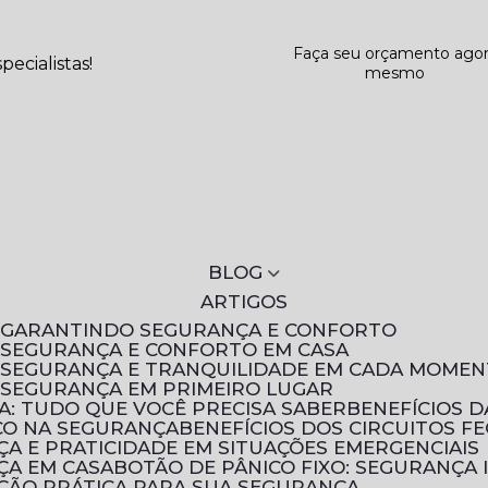
Faça seu orçamento ago
ecialistas!
mesmo
BLOG
ARTIGOS
S: GARANTINDO SEGURANÇA E CONFORTO
: SEGURANÇA E CONFORTO EM CASA
S: SEGURANÇA E TRANQUILIDADE EM CADA MOME
: SEGURANÇA EM PRIMEIRO LUGAR
A: TUDO QUE VOCÊ PRECISA SABER
BENEFÍCIOS 
ICO NA SEGURANÇA
BENEFÍCIOS DOS CIRCUITOS F
NÇA E PRATICIDADE EM SITUAÇÕES EMERGENCIAIS
NÇA EM CASA
BOTÃO DE PÂNICO FIXO: SEGURANÇA 
UÇÃO PRÁTICA PARA SUA SEGURANÇA