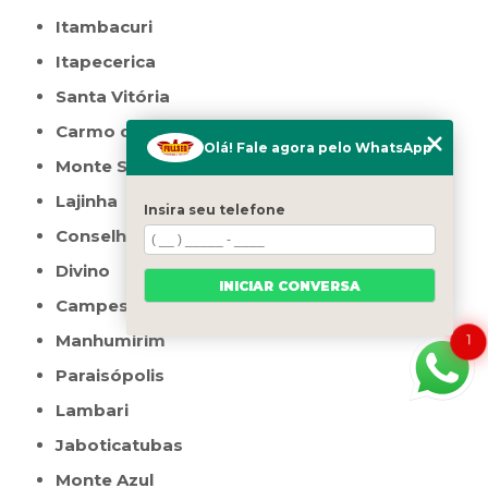
Itambacuri
Itapecerica
Santa Vitória
Carmo do Rio Claro
Olá! Fale agora pelo WhatsApp
Monte Santo de Minas
Lajinha
Insira seu telefone
Conselheiro Pena
Divino
INICIAR CONVERSA
Campestre
Manhumirim
1
Paraisópolis
Lambari
Jaboticatubas
Monte Azul