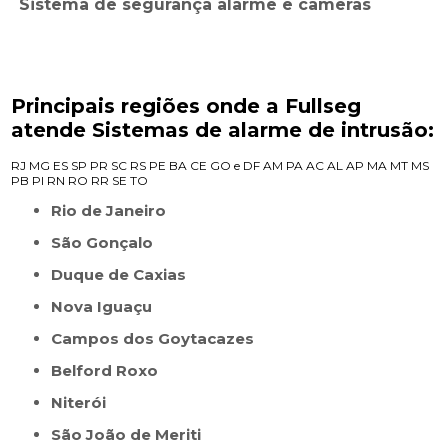
Sistema de segurança alarme e câmeras
Principais regiões onde a Fullseg
atende Sistemas de alarme de intrusão:
RJ
MG
ES
SP
PR
SC
RS
PE
BA
CE
GO e DF
AM
PA
AC
AL
AP
MA
MT
MS
PB
PI
RN
RO
RR
SE
TO
Rio de Janeiro
São Gonçalo
Duque de Caxias
Nova Iguaçu
Campos dos Goytacazes
Belford Roxo
Niterói
São João de Meriti