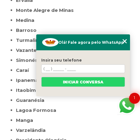
Ervália
Monte Alegre de Minas
Medina
Barroso
Turmalina
Olá! Fale agora pelo WhatsApp
Vazante
Simonésia
Insira seu telefone
Caraí
Ipanema
INICIAR CONVERSA
Itaobim
1
Guaranésia
Lagoa Formosa
Manga
Varzelândia