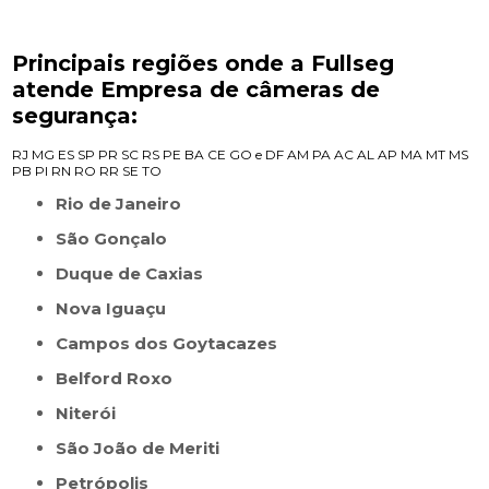
Principais regiões onde a Fullseg
atende Empresa de câmeras de
segurança:
RJ
MG
ES
SP
PR
SC
RS
PE
BA
CE
GO e DF
AM
PA
AC
AL
AP
MA
MT
MS
PB
PI
RN
RO
RR
SE
TO
Rio de Janeiro
São Gonçalo
Duque de Caxias
Nova Iguaçu
Campos dos Goytacazes
Belford Roxo
Niterói
São João de Meriti
Petrópolis