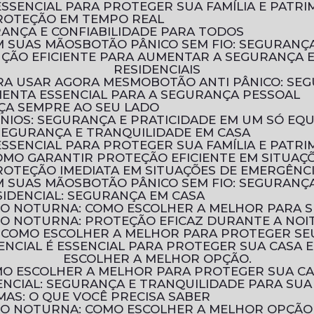
ESSENCIAL PARA PROTEGER SUA FAMÍLIA E PATR
PROTEÇÃO EM TEMPO REAL
URANÇA E CONFIABILIDADE PARA TODOS
M SUAS MÃOS
BOTÃO PÂNICO SEM FIO: SEGURAN
RESIDENCIAIS
PARA USAR AGORA MESMO
BOTÃO ANTI PÂNICO: S
MENTA ESSENCIAL PARA A SEGURANÇA PESSOAL
NÇA SEMPRE AO SEU LADO
ÍNIOS: SEGURANÇA E PRATICIDADE EM UM SÓ EQ
 SEGURANÇA E TRANQUILIDADE EM CASA
ESSENCIAL PARA PROTEGER SUA FAMÍLIA E PATR
COMO GARANTIR PROTEÇÃO EFICIENTE EM SITUAÇ
ROTEÇÃO IMEDIATA EM SITUAÇÕES DE EMERGÊNC
M SUAS MÃOS
BOTÃO PÂNICO SEM FIO: SEGURAN
IDENCIAL: SEGURANÇA EM CASA
ÃO NOTURNA: COMO ESCOLHER A MELHOR PARA 
ÃO NOTURNA: PROTEÇÃO EFICAZ DURANTE A NOI
: COMO ESCOLHER A MELHOR PARA PROTEGER SE
ESCOLHER A MELHOR OPÇÃO.
OMO ESCOLHER A MELHOR PARA PROTEGER SUA C
NCIAL: SEGURANÇA E TRANQUILIDADE PARA SUA
MAS: O QUE VOCÊ PRECISA SABER
ÃO NOTURNA: COMO ESCOLHER A MELHOR OPÇÃO