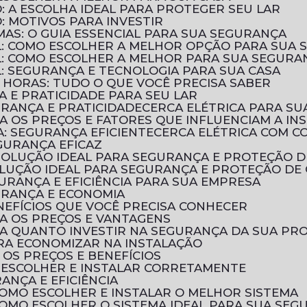
: A ESCOLHA IDEAL PARA PROTEGER SEU LAR
: MOTIVOS PARA INVESTIR
UMAS: O GUIA ESSENCIAL PARA SUA SEGURANÇA
AL: COMO ESCOLHER A MELHOR OPÇÃO PARA SUA
AL: COMO ESCOLHER A MELHOR PARA SUA SEGURA
L: SEGURANÇA E TECNOLOGIA PARA SUA CASA
 HORAS: TUDO O QUE VOCÊ PRECISA SABER
A E PRATICIDADE PARA SEU LAR
URANÇA E PRATICIDADE
CERCA ELÉTRICA PARA SU
RA OS PREÇOS E FATORES QUE INFLUENCIAM A IN
A: SEGURANÇA EFICIENTE
CERCA ELÉTRICA COM 
EGURANÇA EFICAZ
A SOLUÇÃO IDEAL PARA SEGURANÇA E PROTEÇÃO 
SOLUÇÃO IDEAL PARA SEGURANÇA E PROTEÇÃO DE
GURANÇA E EFICIÊNCIA PARA SUA EMPRESA
GURANÇA E ECONOMIA
ENEFÍCIOS QUE VOCÊ PRECISA CONHECER
RA OS PREÇOS E VANTAGENS
BRA QUANTO INVESTIR NA SEGURANÇA DA SUA PR
PARA ECONOMIZAR NA INSTALAÇÃO
 OS PREÇOS E BENEFÍCIOS
O ESCOLHER E INSTALAR CORRETAMENTE
RANÇA E EFICIÊNCIA
 COMO ESCOLHER E INSTALAR O MELHOR SISTEMA
 COMO ESCOLHER O SISTEMA IDEAL PARA SUA SE