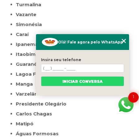
Turmalina
Vazante
Simonésia
Caraí
Olá! Fale agora pelo WhatsApp
Ipanema
Itaobim
Insira seu telefone
Guaranésia
Lagoa Formosa
INICIAR CONVERSA
Manga
Varzelândia
1
Presidente Olegário
Carlos Chagas
Matipó
Águas Formosas