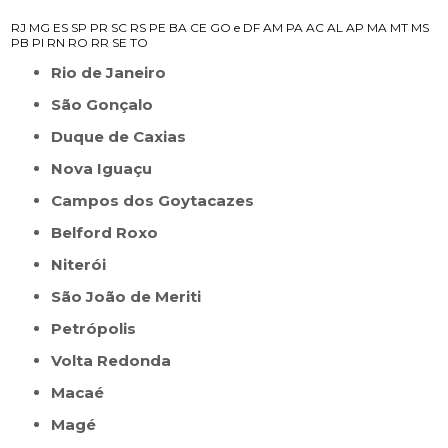
RJ
MG
ES
SP
PR
SC
RS
PE
BA
CE
GO e DF
AM
PA
AC
AL
AP
MA
MT
MS
PB
PI
RN
RO
RR
SE
TO
Rio de Janeiro
São Gonçalo
Duque de Caxias
Nova Iguaçu
Campos dos Goytacazes
Belford Roxo
Niterói
São João de Meriti
Petrópolis
Volta Redonda
Macaé
Magé