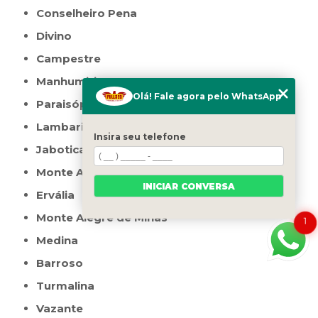
Conselheiro Pena
Divino
Campestre
Manhumirim
Olá! Fale agora pelo WhatsApp
Paraisópolis
Lambari
Insira seu telefone
Jaboticatubas
Monte Azul
INICIAR CONVERSA
Ervália
Monte Alegre de Minas
1
Medina
Barroso
Turmalina
Vazante