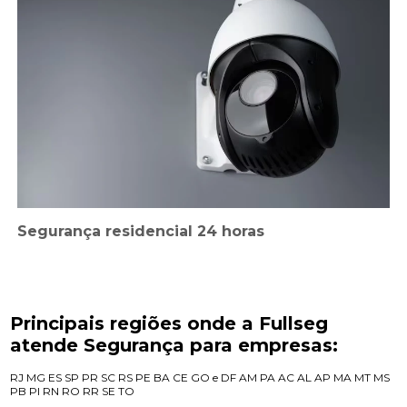
Segurança residencial 24 horas
Principais regiões onde a Fullseg
atende Segurança para empresas:
RJ
MG
ES
SP
PR
SC
RS
PE
BA
CE
GO e DF
AM
PA
AC
AL
AP
MA
MT
MS
PB
PI
RN
RO
RR
SE
TO